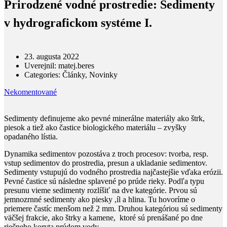
Prirodzené vodné prostredie: Sedimenty
v hydrografickom systéme I.
23. augusta 2022
Uverejnil:
matej.beres
Categories:
Články, Novinky
Nekomentované
Sedimenty definujeme ako pevné minerálne materiály ako štrk,
piesok a tiež ako častice biologického materiálu – zvyšky
opadaného lístia.
Dynamika sedimentov pozostáva z troch procesov: t
vorba, resp.
vstup sedimentov do prostredia, presun a ukladanie sedimentov.
Sedimenty vstupujú do vodného prostredia najčastejšie vďaka erózii.
Pevné častice sú následne splavené po prúde rieky. Podľa typu
presunu vieme sedimenty rozlíšiť na dve kategórie.
Prvou sú
jemnozrnné sedimenty ako piesky ,íl a hlina. Tu hovoríme o
priemere častíc menšom než 2 mm. Druhou kategóriou sú sedimenty
väčšej frakcie, ako štrky a kamene, ktoré sú prenášané po dne
riečneho koryta prúdom vody.