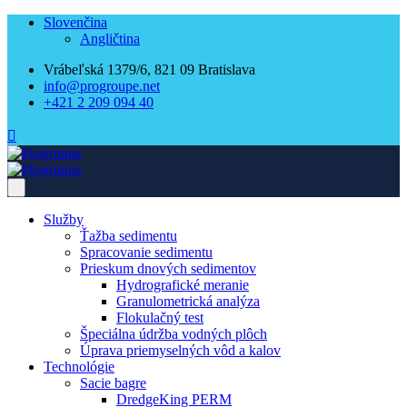
Slovenčina
Angličtina
Vrábeľská 1379/6, 821 09 Bratislava
info@progroupe.net
+421 2 209 094 40
Služby
Ťažba sedimentu
Spracovanie sedimentu
Prieskum dnových sedimentov
Hydrografické meranie
Granulometrická analýza
Flokulačný test
Špeciálna údržba vodných plôch
Úprava priemyselných vôd a kalov
Technológie
Sacie bagre
DredgeKing PERM