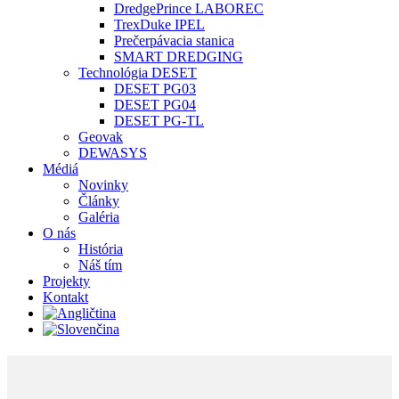
DredgePrince LABOREC
TrexDuke IPEL
Prečerpávacia stanica
SMART DREDGING
Technológia DESET
DESET PG03
DESET PG04
DESET PG-TL
Geovak
DEWASYS
Médiá
Novinky
Články
Galéria
O nás
História
Náš tím
Projekty
Kontakt