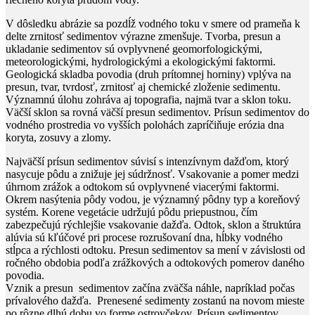
V dôsledku abrázie sa pozdĺž vodného toku v smere od prameňa k
delte zrnitosť sedimentov výrazne zmenšuje. Tvorba, presun a
ukladanie sedimentov sú ovplyvnené geomorfologickými,
meteorologickými, hydrologickými a ekologickými faktormi.
Geologická skladba povodia (druh prítomnej horniny) vplýva na
presun, tvar, tvrdosť, zrnitosť aj chemické zloženie sedimentu.
Významnú úlohu zohráva aj topografia, najmä tvar a sklon toku.
Väčší sklon sa rovná väčší presun sedimentov. Prísun sedimentov do
vodného prostredia vo vyšších polohách zapríčiňuje erózia dna
koryta, zosuvy a zlomy.
Najväčší prísun sedimentov súvisí s intenzívnym dažďom, ktorý
nasycuje pôdu a znižuje jej súdržnosť. Vsakovanie a pomer medzi
úhrnom zrážok a odtokom sú ovplyvnené viacerými faktormi.
Okrem nasýtenia pôdy vodou, je významný pôdny typ a koreňový
systém. Korene vegetácie udržujú pôdu priepustnou, čím
zabezpečujú rýchlejšie vsakovanie dažďa. Odtok, sklon a štruktúra
alúvia sú kľúčové pri procese rozrušovaní dna, hĺbky vodného
stĺpca a rýchlosti odtoku. Presun sedimentov sa mení v závislosti od
ročného obdobia podľa zrážkových a odtokových pomerov daného
povodia.
Vznik a presun sedimentov začína zväčša
náhle, napríklad počas
prívalového dažďa. Prenesené sedimenty zostanú na novom mieste
po rôzne dlhú dobu vo forme ostrovčekov. Prísun sedimentov