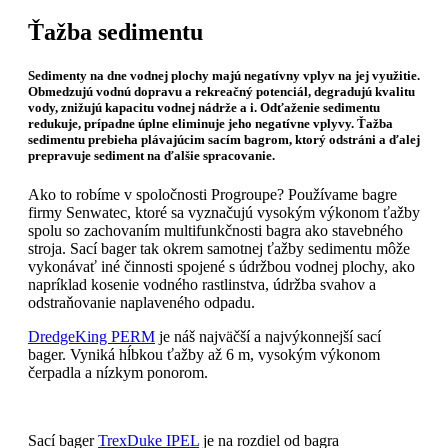
Ťažba sedimentu
Sedimenty na dne vodnej plochy majú negatívny vplyv na jej využitie.
Obmedzujú vodnú dopravu a rekreačný potenciál, degradujú kvalitu
vody, znižujú kapacitu vodnej nádrže a i. Odťaženie sedimentu
redukuje, prípadne úplne eliminuje jeho negatívne vplyvy. Ťažba
sedimentu prebieha plávajúcim sacím bagrom, ktorý odstráni a ďalej
prepravuje sediment na ďalšie spracovanie.
Ako to robíme v spoločnosti Progroupe? Používame bagre
firmy Senwatec, ktoré sa vyznačujú vysokým výkonom ťažby
spolu so zachovaním multifunkčnosti bagra ako stavebného
stroja. Sací bager tak okrem samotnej ťažby sedimentu môže
vykonávať iné činnosti spojené s údržbou vodnej plochy, ako
napríklad kosenie vodného rastlinstva, údržba svahov a
odstraňovanie naplaveného odpadu.
DredgeKing PERM
je náš najväčší a najvýkonnejší sací
bager. Vyniká hĺbkou ťažby až 6 m, vysokým výkonom
čerpadla a nízkym ponorom.
Sací bager
TrexDuke IPEL
je na rozdiel od bagra