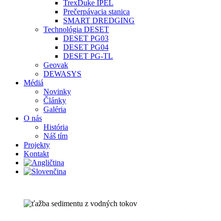
TrexDuke IPEL
Prečerpávacia stanica
SMART DREDGING
Technológia DESET
DESET PG03
DESET PG04
DESET PG-TL
Geovak
DEWASYS
Médiá
Novinky
Články
Galéria
O nás
História
Náš tím
Projekty
Kontakt