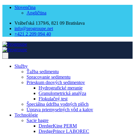
Slovenčina
Angličtina
Vrábeľská 1379/6, 821 09 Bratislava
info@progroupe.net
+421 2 209 094 40
Služby
Ťažba sedimentu
Spracovanie sedimentu
Prieskum dnových sedimentov
Hydrografické meranie
Granulometrická analýza
Flokulačný test
Špeciálna údržba vodných plôch
Úprava priemyselných vôd a kalov
Technológie
Sacie bagre
DredgeKing PERM
DredgePrince LABOREC