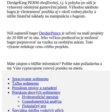
DredgeKing PERM obojživelný, t.j. k pohybu po súši je
vybavený odolnými gumovými pásmi. Výhodou takéhoto
bagra je všestrannosť použitia aj v okolí vodnej plochy a
nižšie finančné náklady na manipuláciu s bagrom.
Náš najmenší bager
DredgePrince
je určený na malé projekty
do 20 000 m³ in situ. Jeho veľkou prednosťou je možnosť
bager prepravovať na vozíku za osobným autom. Toto
výrazne redukuje cenu celého projektu.
Máte záujem o bližšie informácie? Pošlite nám požiadavku a
my Vám vypracujeme cenovú ponuku na mieru.
Spracovanie sedimentu
Ťažba sedimentu
Prenájom strojov a zariadení
Prieskum dnových sedimentov
Hydrografické meranie
Granulometrická analýza
Flokulačný test
Špeciálna údržba vodných plôch